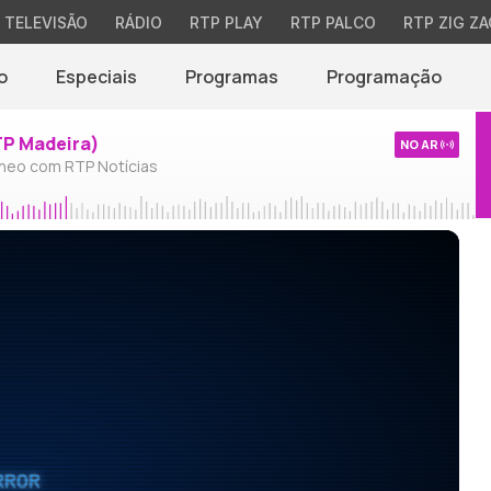
TELEVISÃO
RÁDIO
RTP PLAY
RTP PALCO
RTP ZIG ZA
o
Especiais
Programas
Programação
TP Madeira)
NO AR
neo com RTP Notícias
RROR