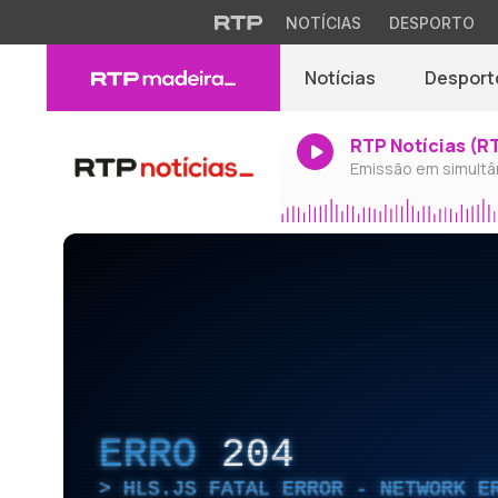
NOTÍCIAS
DESPORTO
Notícias
Desport
RTP Notícias (R
Emissão em simultâ
ERRO
204
HLS.JS FATAL ERROR - NETWORK E