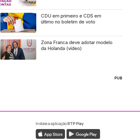
CDU em primeiro e CDS em
último no boletim de voto
Zona Franca deve adotar modelo
da Holanda (vídeo)
PUB
Instale a aplicação
RTP Play
ebook da RTP Madeira
nstagram da RTP Madeira