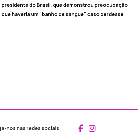
va, presidente do Brasil, que demonstrou preocupação
e que haveria um "banho de sangue" caso perdesse
Aceder ao Fac
Aceder ao I
ga-nos nas redes sociais