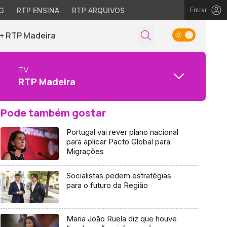
G
RTP ENSINA
RTP ARQUIVOS
Entrar
+ RTP Madeira
TV
RTP Madeira
Pode também gostar
Portugal vai rever plano nacional
para aplicar Pacto Global para
Migrações
Socialistas pedem estratégias
para o futuro da Região
Maria João Ruela diz que houve