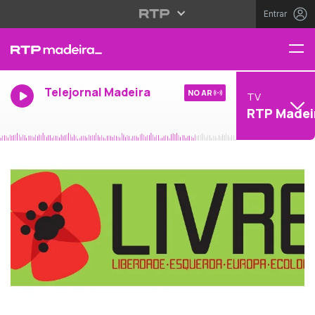
Entrar
Telejornal Madeira
NO AR
TV
RTP Madei