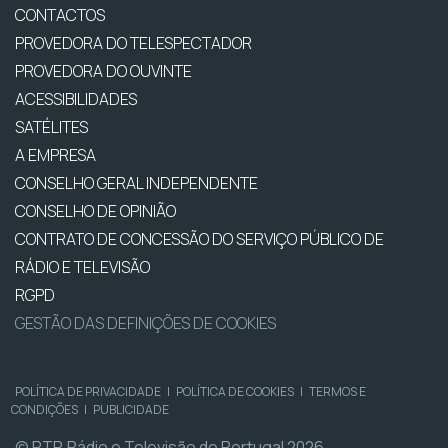
CONTACTOS
PROVEDORA DO TELESPECTADOR
PROVEDORA DO OUVINTE
ACESSIBILIDADES
SATÉLITES
A EMPRESA
CONSELHO GERAL INDEPENDENTE
CONSELHO DE OPINIÃO
CONTRATO DE CONCESSÃO DO SERVIÇO PÚBLICO DE
RÁDIO E TELEVISÃO
RGPD
GESTÃO DAS DEFINIÇÕES DE COOKIES
POLÍTICA DE PRIVACIDADE
|
POLÍTICA DE COOKIES
|
TERMOS E
CONDIÇÕES
|
PUBLICIDADE
© RTP, Rádio e Televisão de Portugal 2026