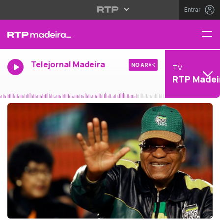
Entrar
Telejornal Madeira
NO AR
TV
RTP Madei