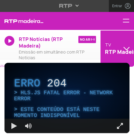
Entrar
RTP Notícias (RTP
NO AR
TV
Madeira)
RTP Madei
Emissão em simultâneo com RTP
Notícias
ERRO
204
HLS.JS FATAL ERROR - NETWORK
ERROR
ESTE CONTEÚDO ESTÁ NESTE
MOMENTO INDISPONÍVEL