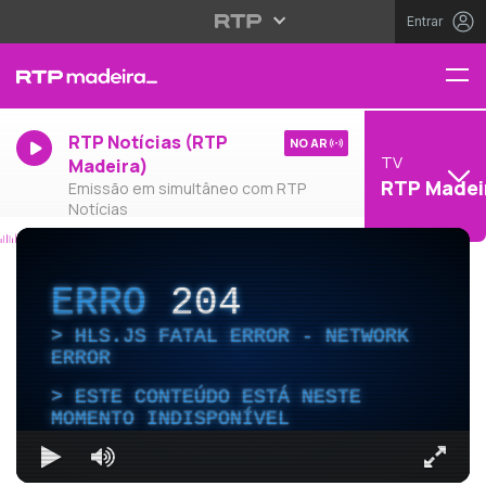
Entrar
RTP Notícias (RTP
NO AR
TV
Madeira)
RTP Madei
Emissão em simultâneo com RTP
Notícias
ERRO
204
HLS.JS FATAL ERROR - NETWORK
ERROR
ESTE CONTEÚDO ESTÁ NESTE
MOMENTO INDISPONÍVEL