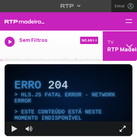
Entrar
Sem Filtros
NO AR
TV
RTP Madei
ERRO
204
HLS.JS FATAL ERROR - NETWORK
ERROR
ESTE CONTEÚDO ESTÁ NESTE
MOMENTO INDISPONÍVEL