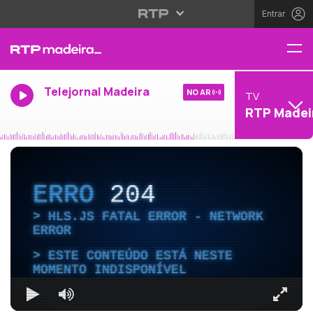
Entrar
Telejornal Madeira
NO AR
TV
RTP Madei
ERRO
204
HLS.JS FATAL ERROR - NETWORK
ERROR
ESTE CONTEÚDO ESTÁ NESTE
MOMENTO INDISPONÍVEL