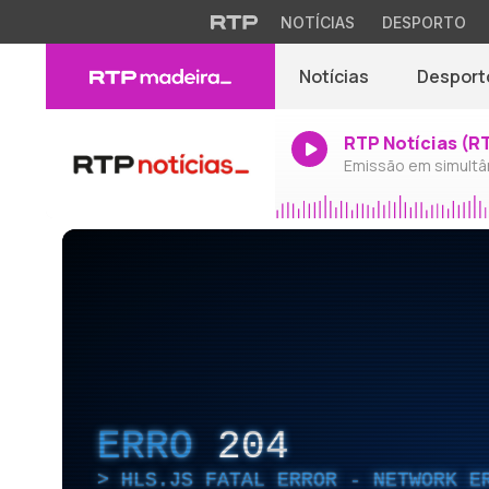
NOTÍCIAS
DESPORTO
Notícias
Desport
RTP Notícias (R
Emissão em simultâ
ERRO
204
HLS.JS FATAL ERROR - NETWORK E