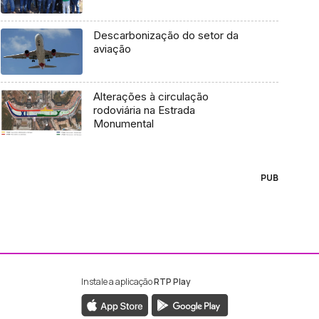
Descarbonização do setor da
aviação
Alterações à circulação
rodoviária na Estrada
Monumental
PUB
Instale a aplicação
RTP Play
ebook da RTP Madeira
nstagram da RTP Madeira