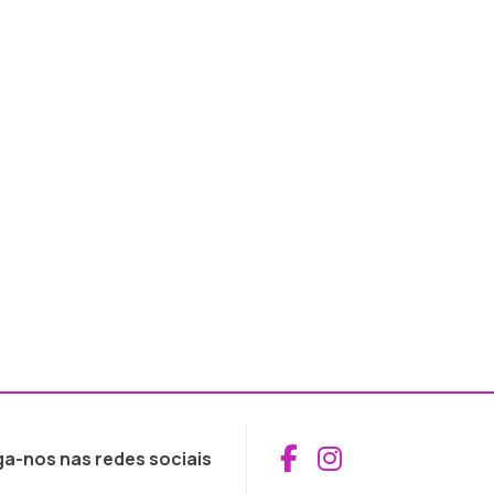
Aceder ao Fac
Aceder ao I
ga-nos nas redes sociais