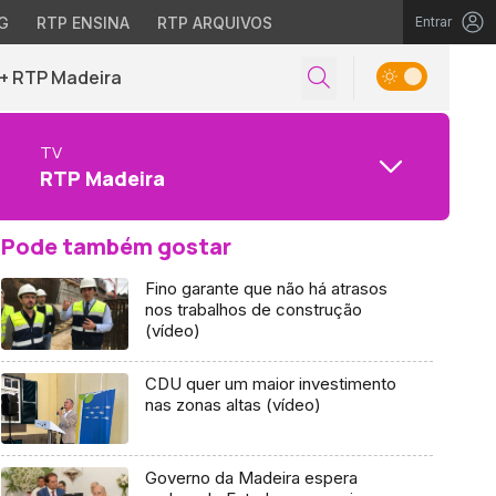
G
RTP ENSINA
RTP ARQUIVOS
Entrar
+ RTP Madeira
TV
RTP Madeira
Pode também gostar
Fino garante que não há atrasos
nos trabalhos de construção
(vídeo)
CDU quer um maior investimento
nas zonas altas (vídeo)
Governo da Madeira espera