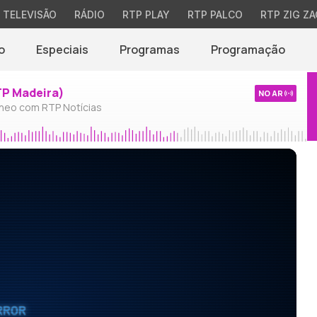
TELEVISÃO
RÁDIO
RTP PLAY
RTP PALCO
RTP ZIG ZA
o
Especiais
Programas
Programação
TP Madeira)
NO AR
neo com RTP Notícias
RROR