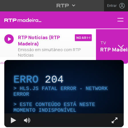
Entrar
RTP Notícias (RTP
NO AR
TV
Madeira)
RTP Madei
Emissão em simultâneo com RTP
Notícias
ERRO
204
HLS.JS FATAL ERROR - NETWORK
ERROR
ESTE CONTEÚDO ESTÁ NESTE
MOMENTO INDISPONÍVEL