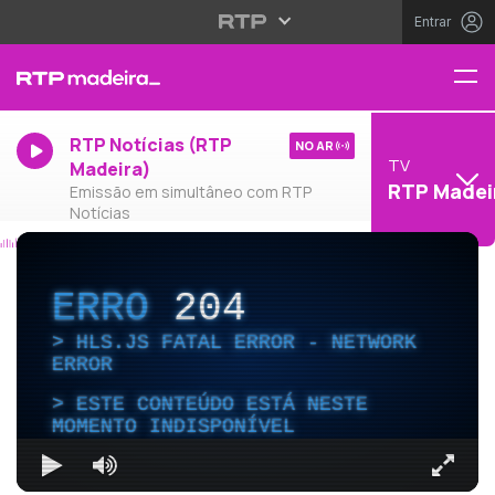
Entrar
RTP Notícias (RTP
NO AR
TV
Madeira)
RTP Madei
Emissão em simultâneo com RTP
Notícias
ERRO
204
HLS.JS FATAL ERROR - NETWORK
ERROR
ESTE CONTEÚDO ESTÁ NESTE
MOMENTO INDISPONÍVEL