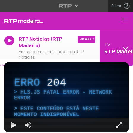
Entrar
RTP Notícias (RTP
NO AR
TV
Madeira)
RTP Madei
Emissão em simultâneo com RTP
Notícias
ERRO
204
HLS.JS FATAL ERROR - NETWORK
ERROR
ESTE CONTEÚDO ESTÁ NESTE
MOMENTO INDISPONÍVEL