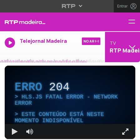
Entrar
Telejornal Madeira
NO AR
TV
RTP Madei
ERRO
204
HLS.JS FATAL ERROR - NETWORK
ERROR
ESTE CONTEÚDO ESTÁ NESTE
MOMENTO INDISPONÍVEL