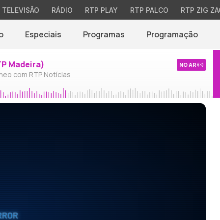
TELEVISÃO
RÁDIO
RTP PLAY
RTP PALCO
RTP ZIG ZA
o
Especiais
Programas
Programação
TP Madeira)
NO AR
neo com RTP Notícias
RROR