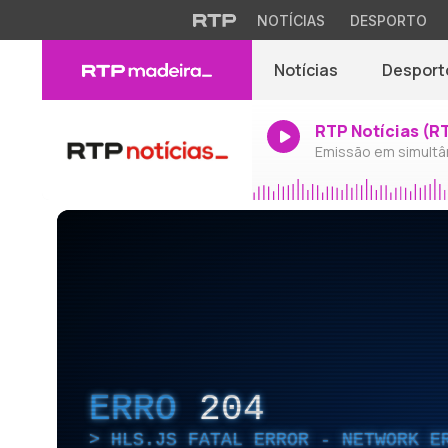
NOTÍCIAS
DESPORTO
Notícias
Desport
RTP Notícias (R
Emissão em simultâ
ERRO
204
HLS.JS FATAL ERROR - NETWORK E