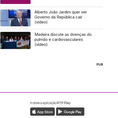
Alberto João Jardim quer ver
Governo da República cair
(vídeo)
Madeira discute as doenças do
pulmão e cardiovasculares
(vídeo)
PUB
Instale a aplicação
RTP Play
ebook da RTP Madeira
nstagram da RTP Madeira