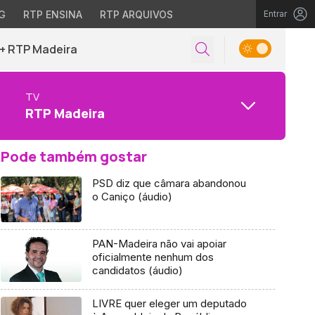
G
RTP ENSINA
RTP ARQUIVOS
Entrar
+ RTP Madeira
TV
RTP Madeira
Pode também gostar
PSD diz que câmara abandonou
o Caniço (áudio)
PAN-Madeira não vai apoiar
oficialmente nenhum dos
candidatos (áudio)
LIVRE quer eleger um deputado