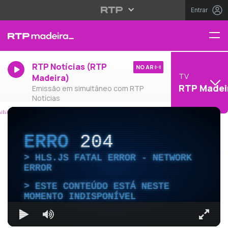
Entrar
RTP Notícias (RTP
NO AR
TV
Madeira)
RTP Madei
Emissão em simultâneo com RTP
Notícias
ERRO
204
HLS.JS FATAL ERROR - NETWORK
ERROR
ESTE CONTEÚDO ESTÁ NESTE
MOMENTO INDISPONÍVEL