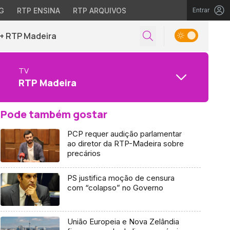
G
RTP ENSINA
RTP ARQUIVOS
Entrar
+ RTP Madeira
TV
RTP Madeira
Pode também gostar
PCP requer audição parlamentar
ao diretor da RTP-Madeira sobre
precários
PS justifica moção de censura
com “colapso” no Governo
União Europeia e Nova Zelândia