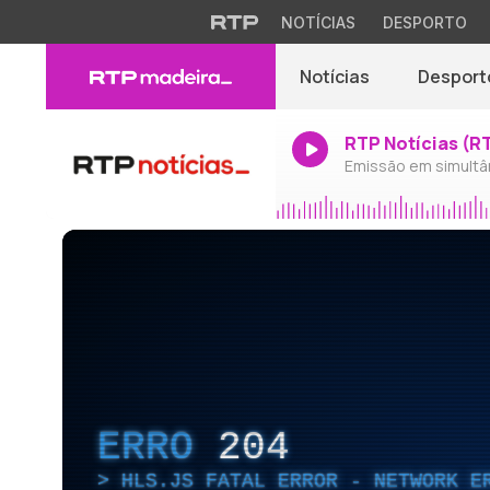
NOTÍCIAS
DESPORTO
Notícias
Desport
RTP Notícias (R
Emissão em simultâ
ERRO
204
HLS.JS FATAL ERROR - NETWORK E