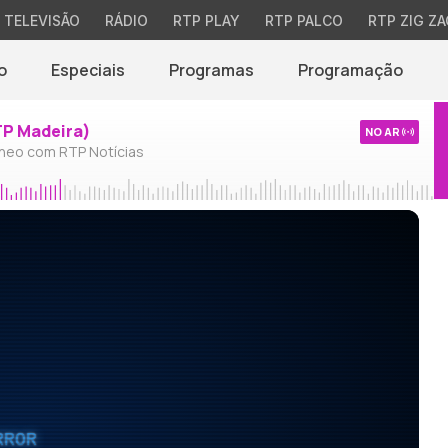
TELEVISÃO
RÁDIO
RTP PLAY
RTP PALCO
RTP ZIG ZA
o
Especiais
Programas
Programação
TP Madeira)
NO AR
neo com RTP Notícias
RROR