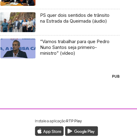
PS quer dois sentidos de trânsito
na Estrada da Queimada (áudio)
“Vamos trabalhar para que Pedro
Nuno Santos seja primeiro-
ministro” (vídeo)
PUB
Instale a aplicação
RTP Play
ebook da RTP Madeira
nstagram da RTP Madeira