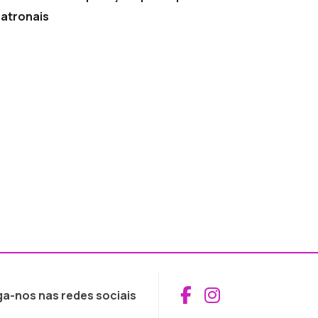
patronais
Aceder ao Fac
Aceder ao I
ga-nos nas redes sociais