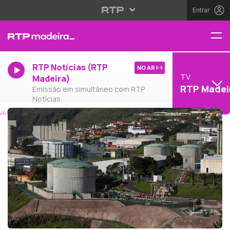
Entrar
RTP Notícias (RTP
NO AR
TV
Madeira)
RTP Madei
Emissão em simultâneo com RTP
Notícias