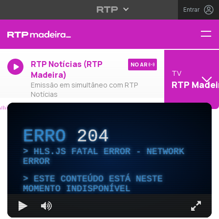
Entrar
RTP Notícias (RTP
NO AR
TV
Madeira)
RTP Madei
Emissão em simultâneo com RTP
Notícias
ERRO
204
HLS.JS FATAL ERROR - NETWORK
ERROR
ESTE CONTEÚDO ESTÁ NESTE
MOMENTO INDISPONÍVEL