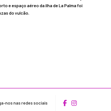
orto e espaço aéreo da ilha de La Palma foi
nzas do vulcão.
Aceder ao Fac
Aceder ao I
ga-nos nas redes sociais