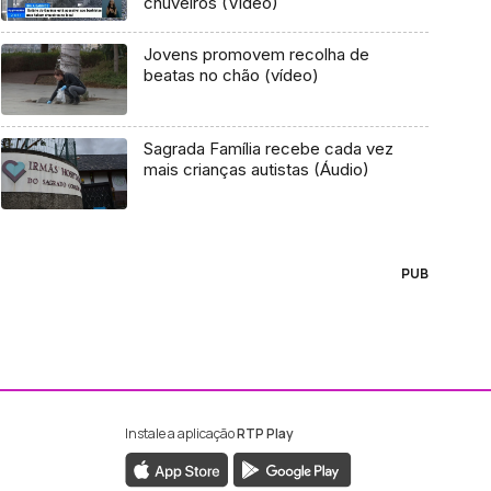
chuveiros (Vídeo)
Jovens promovem recolha de
beatas no chão (vídeo)
Sagrada Família recebe cada vez
mais crianças autistas (Áudio)
PUB
Instale a aplicação
RTP Play
ebook da RTP Madeira
nstagram da RTP Madeira