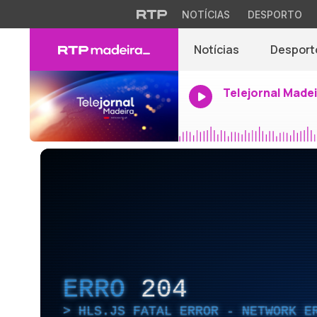
NOTÍCIAS
DESPORTO
Notícias
Desport
Telejornal Made
ERRO
204
HLS.JS FATAL ERROR - NETWORK E