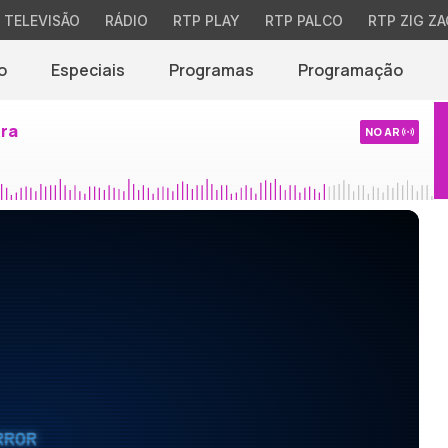
TELEVISÃO
RÁDIO
RTP PLAY
RTP PALCO
RTP ZIG ZA
o
Especiais
Programas
Programação
ira
NO AR
RROR