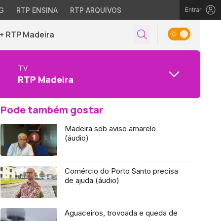
G
RTP ENSINA
RTP ARQUIVOS
Entrar
+ RTP Madeira
TV
RTP Madeira
Pode também gostar
Madeira sob aviso amarelo
(áudio)
Comércio do Porto Santo precisa
de ajuda (áudio)
Aguaceiros, trovoada e queda de