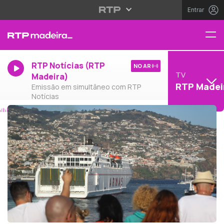
Entrar
RTP Notícias (RTP
NO AR
TV
Madeira)
RTP Madei
Emissão em simultâneo com RTP
Notícias