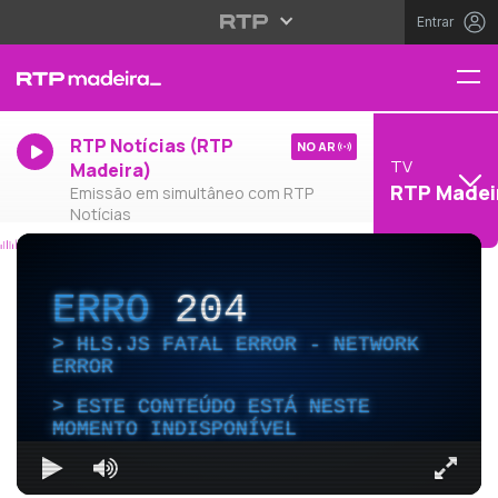
Entrar
RTP Notícias (RTP
NO AR
TV
Madeira)
RTP Madei
Emissão em simultâneo com RTP
Notícias
ERRO
204
HLS.JS FATAL ERROR - NETWORK
ERROR
ESTE CONTEÚDO ESTÁ NESTE
MOMENTO INDISPONÍVEL