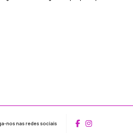
Aceder ao Fac
Aceder ao I
ga-nos nas redes sociais