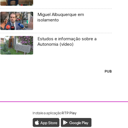
Miguel Albuquerque em
isolamento
Estudos e informação sobre a
Autonomia (vídeo)
PUB
Instale a aplicação
RTP Play
ebook da RTP Madeira
nstagram da RTP Madeira