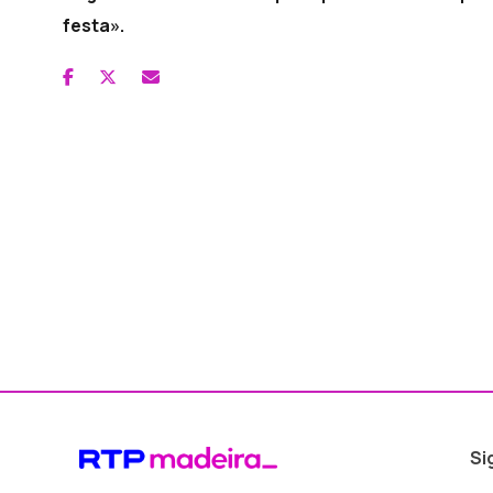
festa».
Si