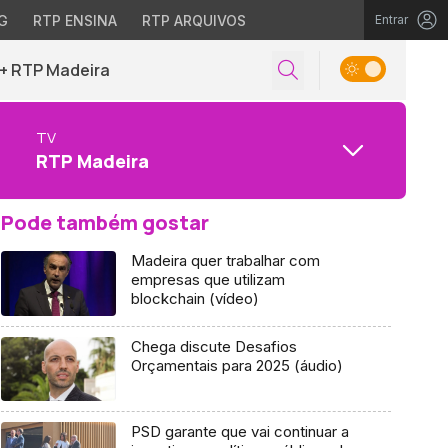
G
RTP ENSINA
RTP ARQUIVOS
Entrar
+ RTP Madeira
TV
RTP Madeira
Pode também gostar
Madeira quer trabalhar com
empresas que utilizam
blockchain (vídeo)
Chega discute Desafios
Orçamentais para 2025 (áudio)
PSD garante que vai continuar a