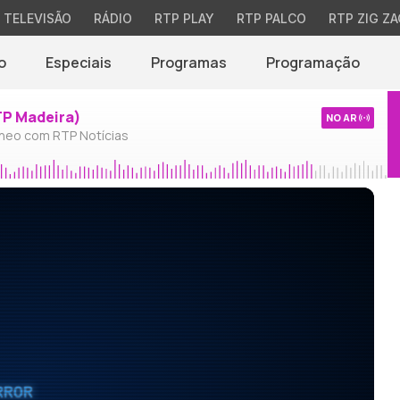
TELEVISÃO
RÁDIO
RTP PLAY
RTP PALCO
RTP ZIG ZA
o
Especiais
Programas
Programação
TP Madeira)
NO AR
neo com RTP Notícias
RROR