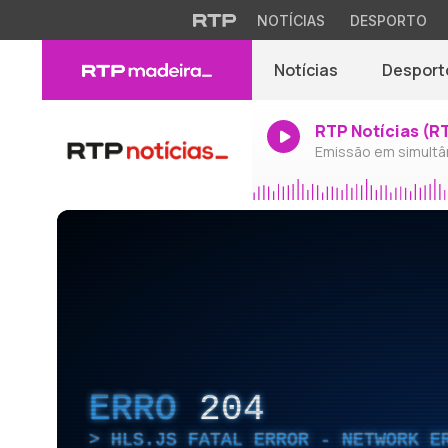
NOTÍCIAS
DESPORTO
Notícias
Desport
RTP Notícias (R
Emissão em simultâ
ERRO
204
HLS.JS FATAL ERROR - NETWORK E