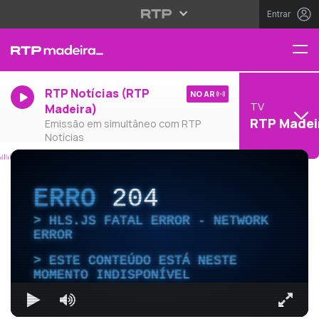
Entrar
RTP Notícias (RTP
NO AR
TV
Madeira)
RTP Madei
Emissão em simultâneo com RTP
Notícias
ERRO
204
HLS.JS FATAL ERROR - NETWORK
ERROR
ESTE CONTEÚDO ESTÁ NESTE
MOMENTO INDISPONÍVEL