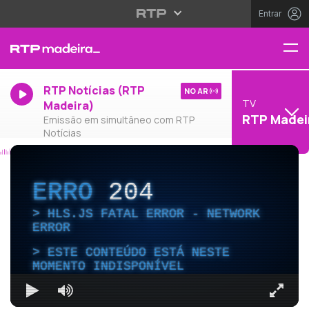
Entrar
RTP Notícias (RTP
NO AR
TV
Madeira)
RTP Madei
Emissão em simultâneo com RTP
Notícias
ERRO
204
HLS.JS FATAL ERROR - NETWORK
ERROR
ESTE CONTEÚDO ESTÁ NESTE
MOMENTO INDISPONÍVEL