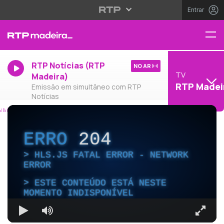
Entrar
RTP Notícias (RTP
NO AR
TV
Madeira)
RTP Madei
Emissão em simultâneo com RTP
Notícias
ERRO
204
HLS.JS FATAL ERROR - NETWORK
ERROR
ESTE CONTEÚDO ESTÁ NESTE
MOMENTO INDISPONÍVEL