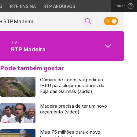
G
RTP ENSINA
RTP ARQUIVOS
Entrar
+ RTP Madeira
TV
RTP Madeira
Pode também gostar
Câmara de Lobos vai pedir ao
IHRU para alojar moradores da
Fajã das Galinhas (áudio)
Madeira precisa de ter um novo
orçamento (vídeo)
Mais 75 milhões para o novo