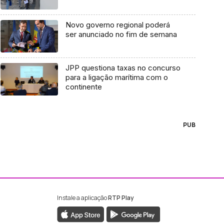
Novo governo regional poderá
ser anunciado no fim de semana
JPP questiona taxas no concurso
para a ligação marítima com o
continente
PUB
Instale a aplicação
RTP Play
ebook da RTP Madeira
nstagram da RTP Madeira