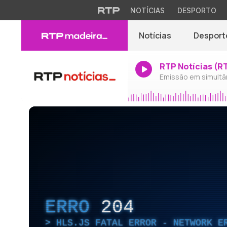
NOTÍCIAS
DESPORTO
Notícias
Desport
RTP Notícias (R
Emissão em simultâ
ERRO
204
HLS.JS FATAL ERROR - NETWORK E