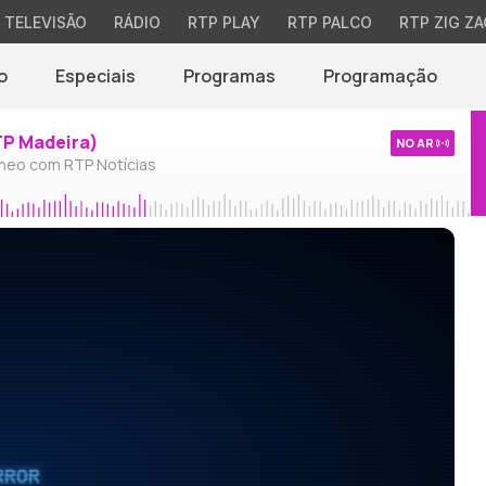
TELEVISÃO
RÁDIO
RTP PLAY
RTP PALCO
RTP ZIG ZA
o
Especiais
Programas
Programação
TP Madeira)
NO AR
neo com RTP Notícias
RROR