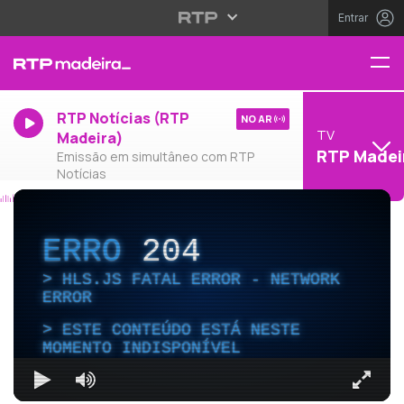
Entrar
RTP Notícias (RTP
NO AR
TV
Madeira)
RTP Madei
Emissão em simultâneo com RTP
Notícias
ERRO
204
HLS.JS FATAL ERROR - NETWORK
ERROR
ESTE CONTEÚDO ESTÁ NESTE
MOMENTO INDISPONÍVEL