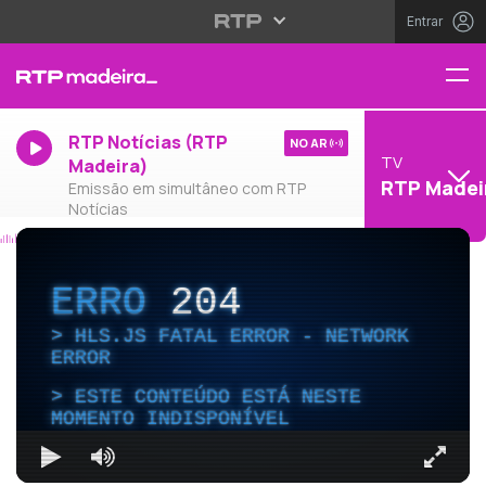
Entrar
RTP Notícias (RTP
NO AR
TV
Madeira)
RTP Madei
Emissão em simultâneo com RTP
Notícias
ERRO
204
HLS.JS FATAL ERROR - NETWORK
ERROR
ESTE CONTEÚDO ESTÁ NESTE
MOMENTO INDISPONÍVEL