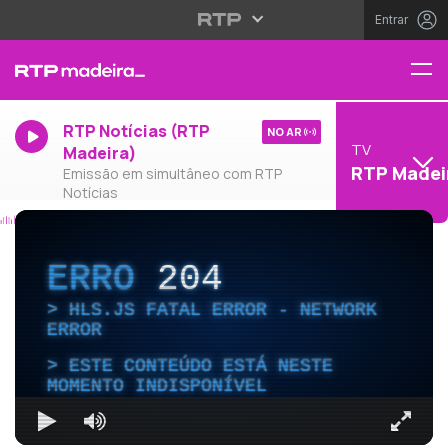
Entrar
RTP Notícias (RTP
NO AR
TV
Madeira)
RTP Madei
Emissão em simultâneo com RTP
Notícias
ERRO
204
HLS.JS FATAL ERROR - NETWORK
ERROR
ESTE CONTEÚDO ESTÁ NESTE
MOMENTO INDISPONÍVEL