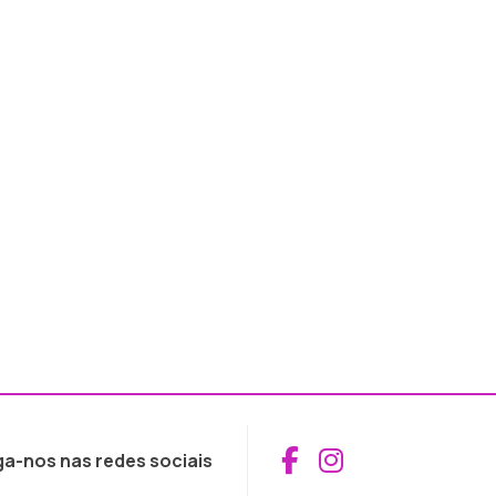
Aceder ao Fac
Aceder ao I
ga-nos nas redes sociais