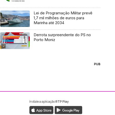
Lei de Programação Militar prevê
1,7 mil milhões de euros para
Marinha até 2034
Derrota surpreendente do PS no
Porto Moniz
PUB
Instale a aplicação
RTP Play
ebook da RTP Madeira
nstagram da RTP Madeira