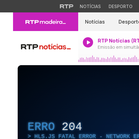
NOTÍCIAS
DESPORTO
Notícias
Desport
RTP Notícias (R
Emissão em simultâ
ERRO
204
HLS.JS FATAL ERROR - NETWORK E