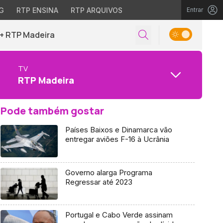
G
RTP ENSINA
RTP ARQUIVOS
Entrar
+ RTP Madeira
TV
RTP Madeira
Pode também gostar
Países Baixos e Dinamarca vão
entregar aviões F-16 à Ucrânia
Governo alarga Programa
Regressar até 2023
Portugal e Cabo Verde assinam