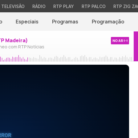
TELEVISÃO
RÁDIO
RTP PLAY
RTP PALCO
RTP ZIG ZA
o
Especiais
Programas
Programação
TP Madeira)
NO AR
neo com RTP Notícias
RROR