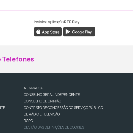
Instale a aplicação
RTP Play
ebook da RTP Madeira
nstagram da RTP Madeira
 Telefones
A EMPRESA
CONSELHO GERAL INDEPENDENTE
CONSELHO DE OPINIÃO
NTE
CONTRATO DE CONCESSÃO DO SERVIÇO PÚBLICO
DE RÁDIO E TELEVISÃO
RGPD
GESTÃO DAS DEFINIÇÕES DE COOKIES