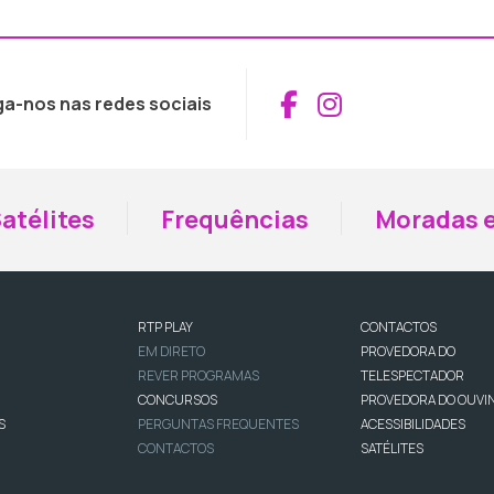
Aceder ao Fac
Aceder ao I
ga-nos nas redes sociais
atélites
Frequências
Moradas e
RTP PLAY
CONTACTOS
EM DIRETO
PROVEDORA DO
REVER PROGRAMAS
TELESPECTADOR
CONCURSOS
PROVEDORA DO OUVI
S
PERGUNTAS FREQUENTES
ACESSIBILIDADES
CONTACTOS
SATÉLITES