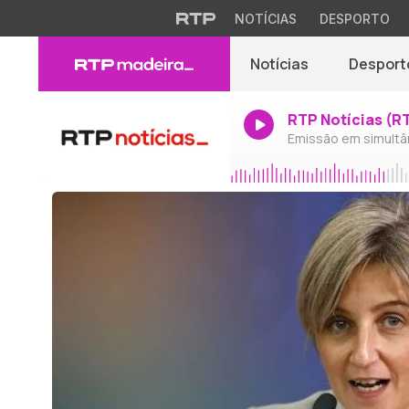
NOTÍCIAS
DESPORTO
Notícias
Desport
RTP Notícias (R
Emissão em simultâ