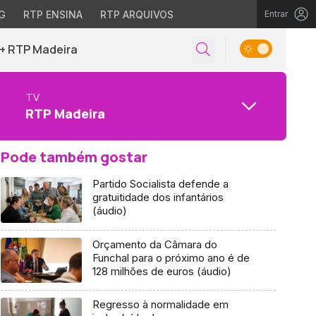
G
RTP ENSINA
RTP ARQUIVOS
Entrar
+ RTP Madeira
TV
RTP Madeira
Pode também gostar
Partido Socialista defende a
gratuitidade dos infantários
(áudio)
Orçamento da Câmara do
Funchal para o próximo ano é de
128 milhões de euros (áudio)
Regresso à normalidade em