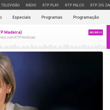
TELEVISÃO
RÁDIO
RTP PLAY
RTP PALCO
RTP ZIG ZA
o
Especiais
Programas
Programação
TP Madeira)
NO AR
neo com RTP Notícias