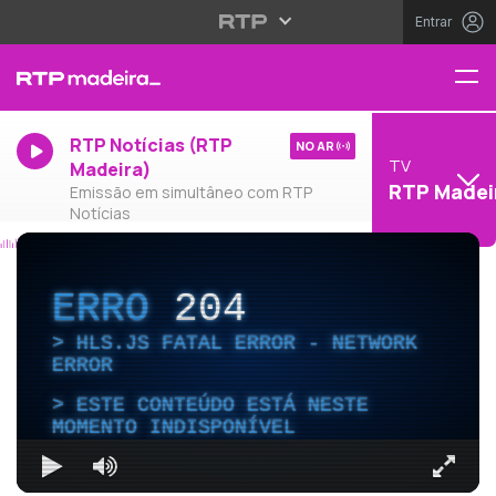
Entrar
RTP Notícias (RTP
NO AR
TV
Madeira)
RTP Madei
Emissão em simultâneo com RTP
Notícias
ERRO
204
HLS.JS FATAL ERROR - NETWORK
ERROR
ESTE CONTEÚDO ESTÁ NESTE
MOMENTO INDISPONÍVEL