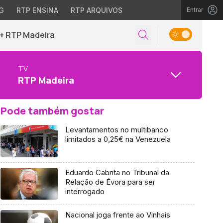
G
RTP ENSINA
RTP ARQUIVOS
Entrar
+ RTP Madeira
TV
RTP Madeira
Pode também gostar
Levantamentos no multibanco
limitados a 0,25€ na Venezuela
Eduardo Cabrita no Tribunal da
Relação de Évora para ser
interrogado
Nacional joga frente ao Vinhais