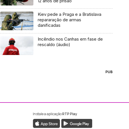
12 anos de prisão
Kiev pede a Praga e a Bratislava
repararação de armas
danificadas
Incêndio nos Canhas em fase de
rescaldo (áudio)
PUB
Instale a aplicação
RTP Play
ebook da RTP Madeira
nstagram da RTP Madeira