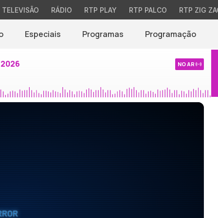
TELEVISÃO
RÁDIO
RTP PLAY
RTP PALCO
RTP ZIG ZA
o
Especiais
Programas
Programação
 2026
NO AR
RROR