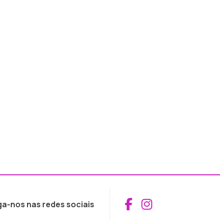
Aceder ao Fac
Aceder ao I
ga-nos nas redes sociais