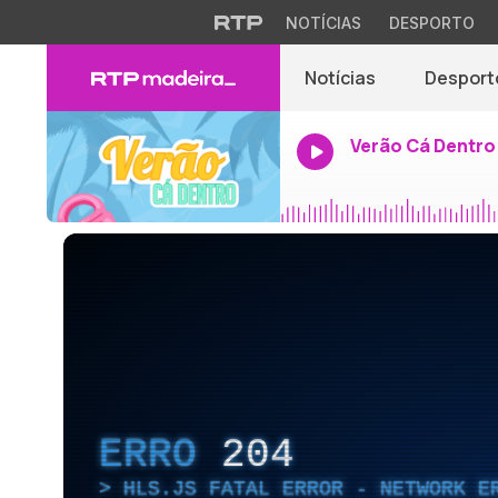
NOTÍCIAS
DESPORTO
Notícias
Desport
Verão Cá Dentro
ERRO
204
HLS.JS FATAL ERROR - NETWORK E