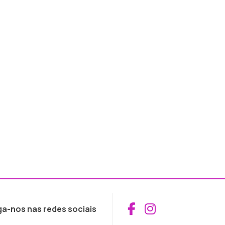
Aceder ao Fac
Aceder ao I
ga-nos nas redes sociais