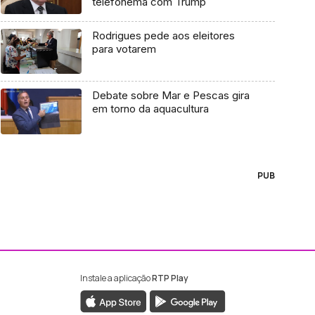
telefonema com Trump
Rodrigues pede aos eleitores
para votarem
Debate sobre Mar e Pescas gira
em torno da aquacultura
PUB
Instale a aplicação
RTP Play
ebook da RTP Madeira
nstagram da RTP Madeira