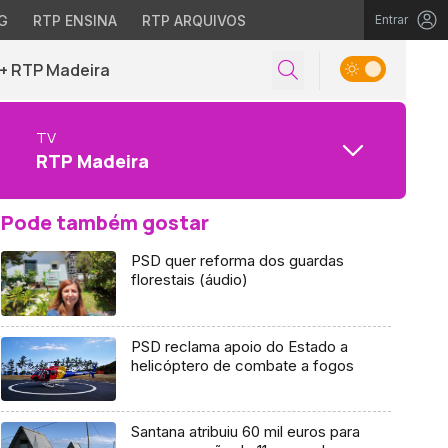
G
RTP ENSINA
RTP ARQUIVOS
Entrar
+ RTP Madeira
TV
RTP Madeira
Pode também gostar
PSD quer reforma dos guardas
florestais (áudio)
PSD reclama apoio do Estado a
helicóptero de combate a fogos
Santana atribuiu 60 mil euros para