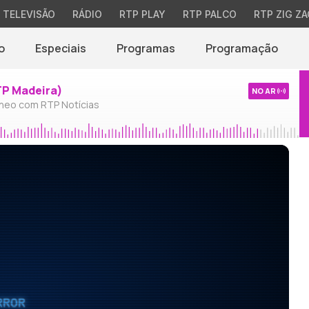
TELEVISÃO
RÁDIO
RTP PLAY
RTP PALCO
RTP ZIG ZA
o
Especiais
Programas
Programação
TP Madeira)
NO AR
neo com RTP Notícias
RROR