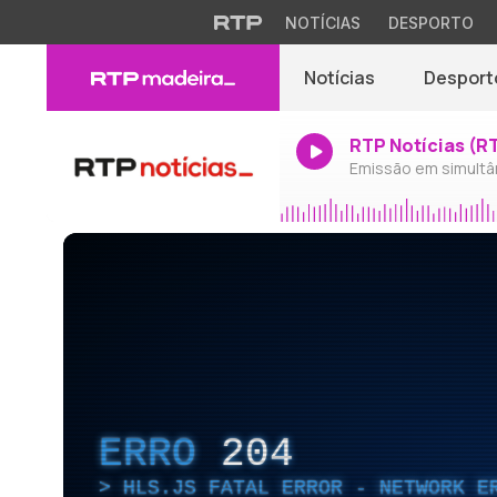
NOTÍCIAS
DESPORTO
Notícias
Desport
RTP Notícias (R
Emissão em simultâ
ERRO
204
HLS.JS FATAL ERROR - NETWORK E