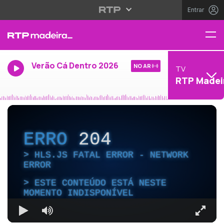
Entrar
Verão Cá Dentro 2026
NO AR
TV
RTP Madei
ERRO
204
HLS.JS FATAL ERROR - NETWORK
ERROR
ESTE CONTEÚDO ESTÁ NESTE
MOMENTO INDISPONÍVEL