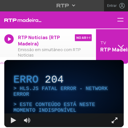
Entrar
RTP Notícias (RTP
NO AR
TV
Madeira)
RTP Madei
Emissão em simultâneo com RTP
Notícias
ERRO
204
HLS.JS FATAL ERROR - NETWORK
ERROR
ESTE CONTEÚDO ESTÁ NESTE
MOMENTO INDISPONÍVEL