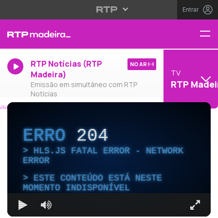
Entrar
RTP Notícias (RTP
NO AR
TV
Madeira)
RTP Madei
Emissão em simultâneo com RTP
Notícias
ERRO
204
HLS.JS FATAL ERROR - NETWORK
ERROR
ESTE CONTEÚDO ESTÁ NESTE
MOMENTO INDISPONÍVEL