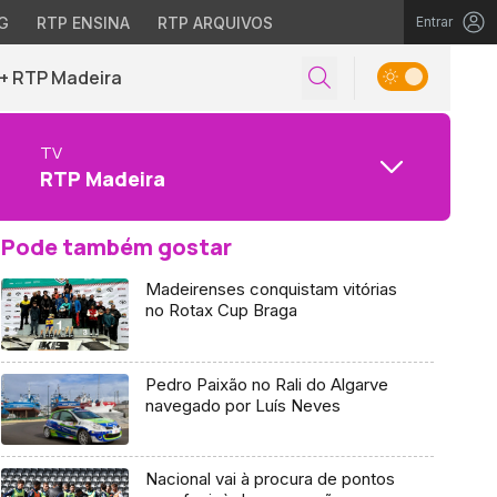
G
RTP ENSINA
RTP ARQUIVOS
Entrar
+ RTP Madeira
TV
RTP Madeira
Pode também gostar
Madeirenses conquistam vitórias
no Rotax Cup Braga
Pedro Paixão no Rali do Algarve
navegado por Luís Neves
Nacional vai à procura de pontos