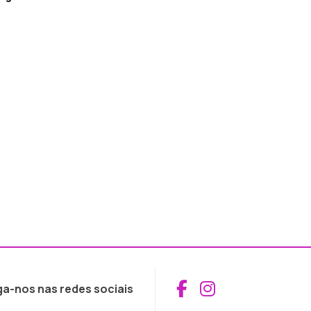
Aceder ao Fac
Aceder ao I
ga-nos nas redes sociais