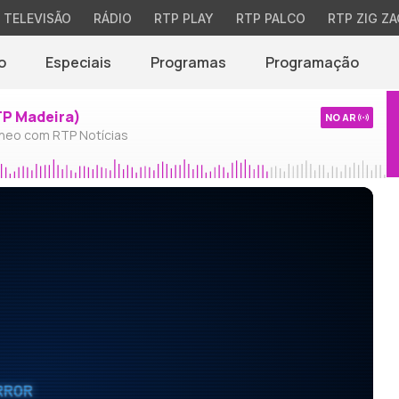
TELEVISÃO
RÁDIO
RTP PLAY
RTP PALCO
RTP ZIG ZA
o
Especiais
Programas
Programação
TP Madeira)
NO AR
neo com RTP Notícias
RROR