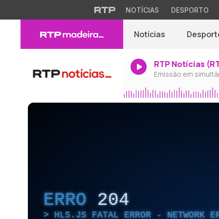
NOTÍCIAS
DESPORTO
Notícias
Desport
RTP Notícias (R
Emissão em simultâ
ERRO
204
HLS.JS FATAL ERROR - NETWORK E