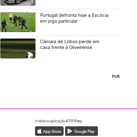
Portugal defronta hoje a Escócia
em jogo particular
Câmara de Lobos perde em
casa frente à Oliveirense
PUB
Instale a aplicação
RTP Play
ebook da RTP Madeira
nstagram da RTP Madeira