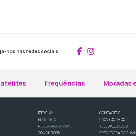
Aceder ao Fac
Aceder ao I
ga-nos nas redes sociais
atélites
Frequências
Moradas e
RTP PLAY
CONTACTOS
EM DIRETO
PROVEDORA DO
REVER PROGRAMAS
TELESPECTADOR
CONCURSOS
PROVEDORA DO OUVI