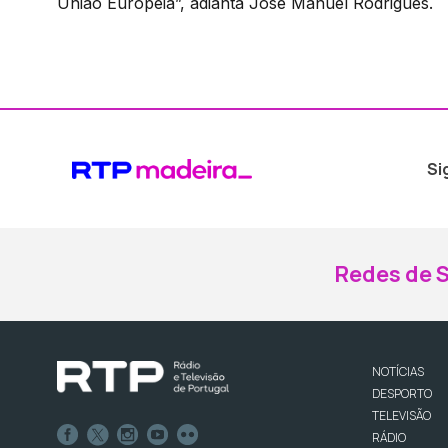
União Europeia”, adianta José Manuel Rodrigues.
Si
Redes de S
NOTÍCIAS
DESPORTO
TELEVISÃO
RÁDIO