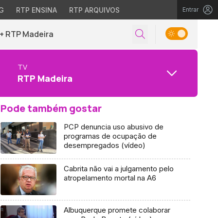
G
RTP ENSINA
RTP ARQUIVOS
Entrar
+ RTP Madeira
TV
RTP Madeira
Pode também gostar
PCP denuncia uso abusivo de
programas de ocupação de
desempregados (vídeo)
Cabrita não vai a julgamento pelo
atropelamento mortal na A6
Albuquerque promete colaborar