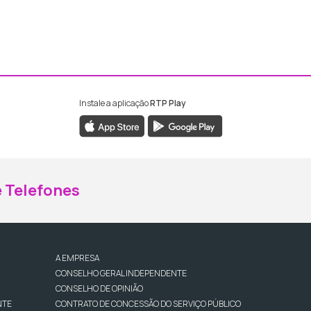
Instale a aplicação
RTP Play
ebook da RTP Madeira
nstagram da RTP Madeira
 Telefones
A EMPRESA
CONSELHO GERAL INDEPENDENTE
CONSELHO DE OPINIÃO
NTE
CONTRATO DE CONCESSÃO DO SERVIÇO PÚBLICO