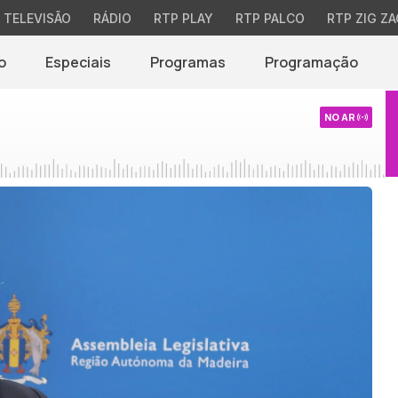
TELEVISÃO
RÁDIO
RTP PLAY
RTP PALCO
RTP ZIG ZA
o
Especiais
Programas
Programação
NO AR