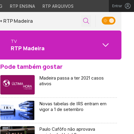
G
RTP ENSINA
RTP ARQUIVOS
Entrar
+ RTP Madeira
TV
RTP Madeira
Pode também gostar
Madeira passa a ter 2021 casos
ativos
Novas tabelas de IRS entram em
vigor a 1 de setembro
Paulo Cafôfo não aprovava