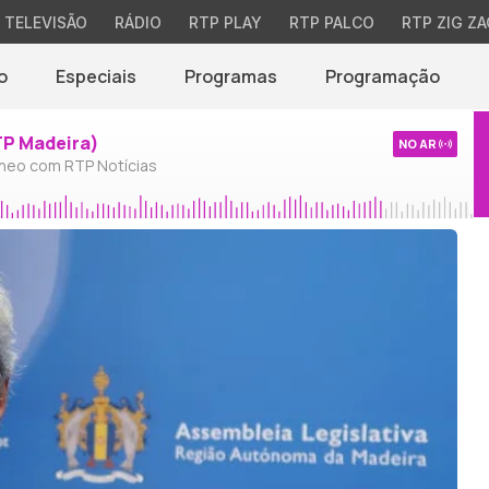
TELEVISÃO
RÁDIO
RTP PLAY
RTP PALCO
RTP ZIG ZA
o
Especiais
Programas
Programação
TP Madeira)
NO AR
neo com RTP Notícias