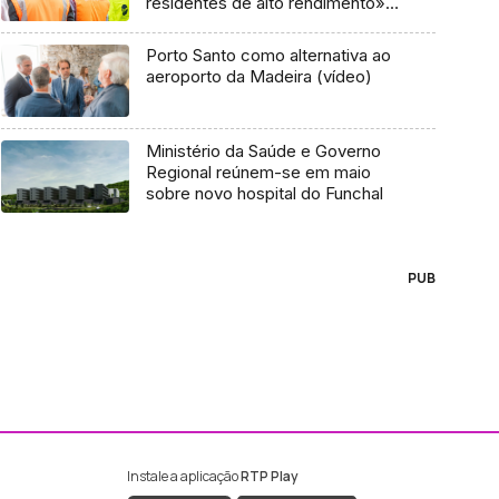
residentes de alto rendimento»
(vídeo)
Porto Santo como alternativa ao
aeroporto da Madeira (vídeo)
Ministério da Saúde e Governo
Regional reúnem-se em maio
sobre novo hospital do Funchal
PUB
Instale a aplicação
RTP Play
ebook da RTP Madeira
nstagram da RTP Madeira