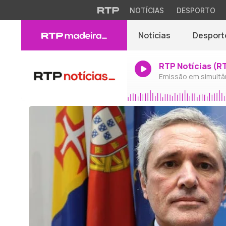
NOTÍCIAS
DESPORTO
Notícias
Desport
RTP Notícias (R
Emissão em simultâ