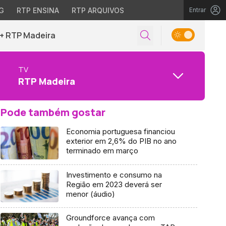
G
RTP ENSINA
RTP ARQUIVOS
Entrar
+ RTP Madeira
TV
RTP Madeira
Pode também gostar
Economia portuguesa financiou
exterior em 2,6% do PIB no ano
terminado em março
Investimento e consumo na
Região em 2023 deverá ser
menor (áudio)
Groundforce avança com