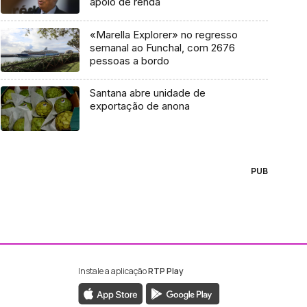
apoio de renda
«Marella Explorer» no regresso
semanal ao Funchal, com 2676
pessoas a bordo
Santana abre unidade de
exportação de anona
PUB
Instale a aplicação
RTP Play
ebook da RTP Madeira
nstagram da RTP Madeira