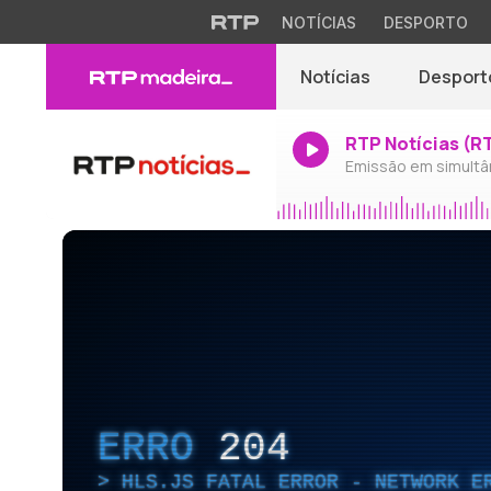
NOTÍCIAS
DESPORTO
Notícias
Desport
RTP Notícias (R
Emissão em simultâ
ERRO
204
HLS.JS FATAL ERROR - NETWORK E