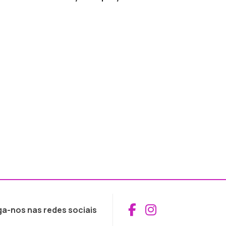
Aceder ao Fac
Aceder ao I
ga-nos nas redes sociais