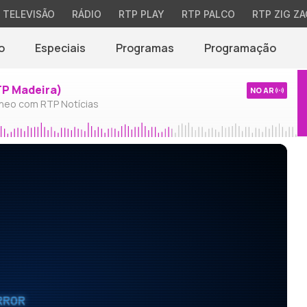
TELEVISÃO
RÁDIO
RTP PLAY
RTP PALCO
RTP ZIG ZA
o
Especiais
Programas
Programação
TP Madeira)
NO AR
neo com RTP Notícias
RROR