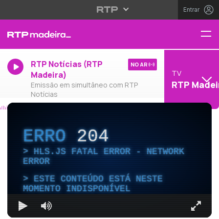
Entrar
RTP Notícias (RTP
NO AR
TV
Madeira)
RTP Madei
Emissão em simultâneo com RTP
Notícias
ERRO
204
HLS.JS FATAL ERROR - NETWORK
ERROR
ESTE CONTEÚDO ESTÁ NESTE
MOMENTO INDISPONÍVEL