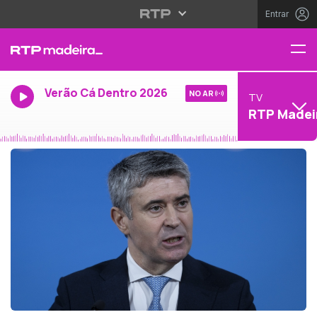
Entrar
Verão Cá Dentro 2026
NO AR
TV
RTP Madei