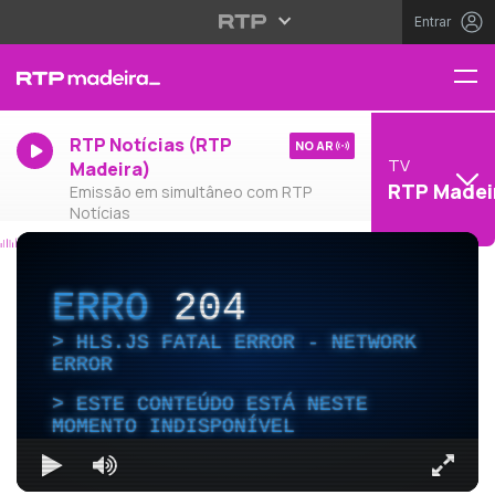
Entrar
RTP Notícias (RTP
NO AR
TV
Madeira)
RTP Madei
Emissão em simultâneo com RTP
Notícias
ERRO
204
HLS.JS FATAL ERROR - NETWORK
ERROR
ESTE CONTEÚDO ESTÁ NESTE
MOMENTO INDISPONÍVEL