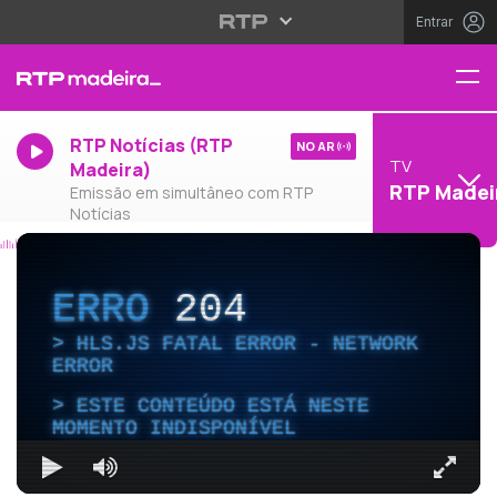
Entrar
RTP Notícias (RTP
NO AR
TV
Madeira)
RTP Madei
Emissão em simultâneo com RTP
Notícias
ERRO
204
HLS.JS FATAL ERROR - NETWORK
ERROR
ESTE CONTEÚDO ESTÁ NESTE
MOMENTO INDISPONÍVEL