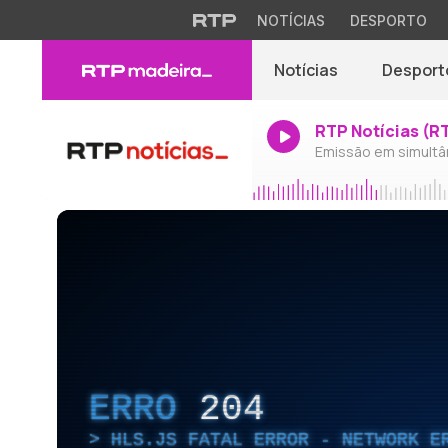
NOTÍCIAS
DESPORTO
Notícias
Desport
RTP Notícias (R
Emissão em simultâ
ERRO
204
HLS.JS FATAL ERROR - NETWORK E