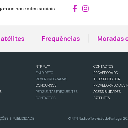
Aceder ao Fac
Aceder ao I
ga-nos nas redes sociais
atélites
Frequências
Moradas e
RTP PLAY
CONTACTOS
EM DIRETO
PROVEDORA DO
REVER PROGRAMAS
TELESPECTADOR
CONCURSOS
PROVEDORA DO OUVI
S
PERGUNTAS FREQUENTES
ACESSIBILIDADES
CONTACTOS
SATÉLITES
IÇÕES
PUBLICIDADE
© RTP, Rádio e Televisão de Portugal 2
|