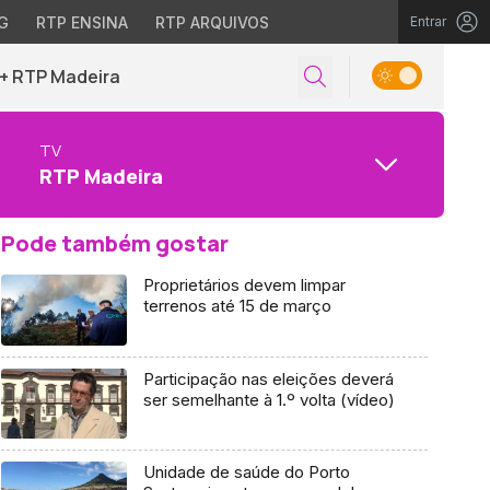
G
RTP ENSINA
RTP ARQUIVOS
Entrar
+ RTP Madeira
TV
RTP Madeira
Pode também gostar
Proprietários devem limpar
terrenos até 15 de março
Participação nas eleições deverá
ser semelhante à 1.º volta (vídeo)
Unidade de saúde do Porto