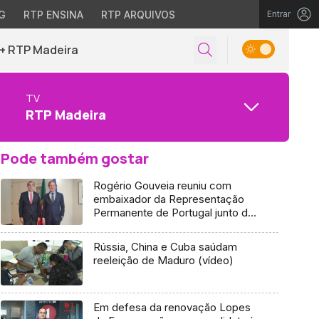
G
RTP ENSINA
RTP ARQUIVOS
Entrar
+ RTP Madeira
TV
RTP Madeira
Pode também gostar
Rogério Gouveia reuniu com
embaixador da Representação
Permanente de Portugal junto da
UE (áudio)
Rússia, China e Cuba saúdam
reeleição de Maduro (vídeo)
Em defesa da renovação Lopes