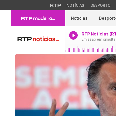
NOTÍCIAS
DESPORTO
Notícias
Desport
RTP Notícias (R
Emissão em simultâ