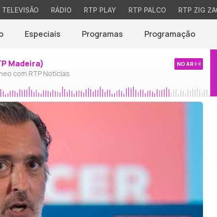
TELEVISÃO
RÁDIO
RTP PLAY
RTP PALCO
RTP ZIG ZA
o
Especiais
Programas
Programação
TP Madeira)
NO AR
neo com RTP Notícias