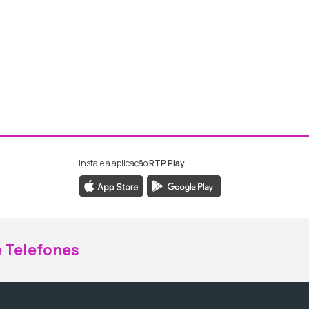
Instale a aplicação
RTP Play
ebook da RTP Madeira
nstagram da RTP Madeira
 Telefones