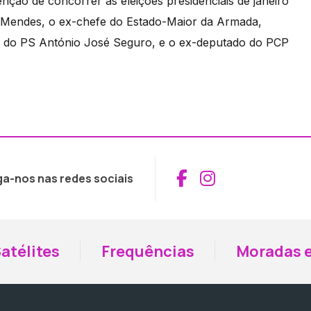
nção de concorrer às eleições presidenciais de janeiro
s Mendes, o ex-chefe do Estado-Maior da Armada,
ral do PS António José Seguro, e o ex-deputado do PCP
Aceder ao Fac
Aceder ao I
ga-nos nas redes sociais
atélites
Frequências
Moradas e