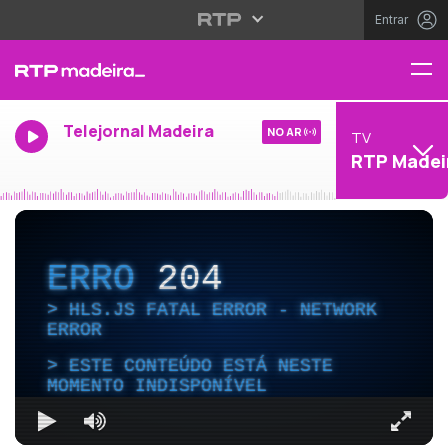
Entrar
Telejornal Madeira
NO AR
TV
RTP Madei
ERRO
204
HLS.JS FATAL ERROR - NETWORK
ERROR
ESTE CONTEÚDO ESTÁ NESTE
MOMENTO INDISPONÍVEL