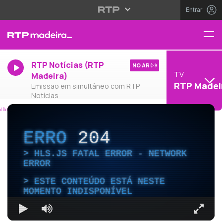
Entrar
RTP Notícias (RTP
NO AR
TV
Madeira)
RTP Madei
Emissão em simultâneo com RTP
Notícias
ERRO
204
HLS.JS FATAL ERROR - NETWORK
ERROR
ESTE CONTEÚDO ESTÁ NESTE
MOMENTO INDISPONÍVEL