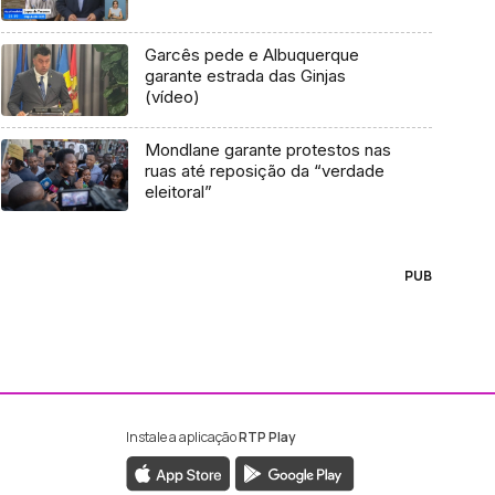
Garcês pede e Albuquerque
garante estrada das Ginjas
(vídeo)
Mondlane garante protestos nas
ruas até reposição da “verdade
eleitoral”
PUB
Instale a aplicação
RTP Play
ebook da RTP Madeira
nstagram da RTP Madeira