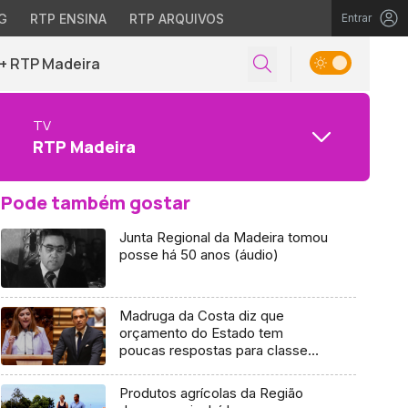
G
RTP ENSINA
RTP ARQUIVOS
Entrar
+ RTP Madeira
TV
RTP Madeira
Pode também gostar
Junta Regional da Madeira tomou
posse há 50 anos (áudio)
Madruga da Costa diz que
orçamento do Estado tem
poucas respostas para classe
média (áudio)
Produtos agrícolas da Região