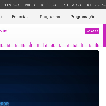
TELEVISÃO
RÁDIO
RTP PLAY
RTP PALCO
RTP ZIG ZA
o
Especiais
Programas
Programação
 2026
NO AR
RROR