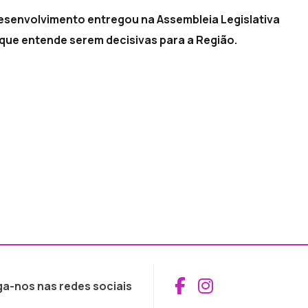
Desenvolvimento entregou na Assembleia Legislativa
ue entende serem decisivas para a Região.
Aceder ao Fac
Aceder ao I
ga-nos nas redes sociais