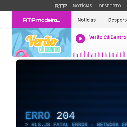
NOTÍCIAS
DESPORTO
Notícias
Desport
Verão Cá Dentro
ERRO
204
HLS.JS FATAL ERROR - NETWORK E