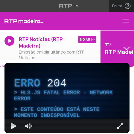
Entrar
RTP Notícias (RTP
NO AR
TV
Madeira)
RTP Madei
Emissão em simultâneo com RTP
Notícias
ERRO
204
HLS.JS FATAL ERROR - NETWORK
ERROR
ESTE CONTEÚDO ESTÁ NESTE
MOMENTO INDISPONÍVEL